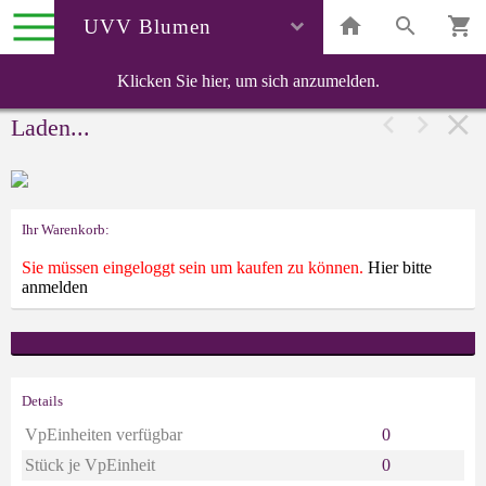
UVV Blumen
Klicken Sie hier, um sich anzumelden.
Laden...
Ihr Warenkorb:
Sie müssen eingeloggt sein um kaufen zu können.
Hier bitte
anmelden
Details
VpEinheiten verfügbar
0
Stück je VpEinheit
0